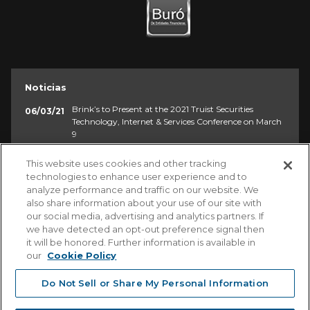
Noticias
Brink’s to Present at the 2021 Truist Securities
06/03/21
Technology, Internet & Services Conference on March
9
Fourth Quarter and Full Year Results
23/02/21
This website uses cookies and other tracking
technologies to enhance user experience and to
Brink’s Reports Third Quarter Results
29/10/20
analyze performance and traffic on our website. We
also share information about your use of our site with
Brink's Completes Next Phase of G4S Cash
04/06/20
our social media, advertising and analytics partners. If
Acquisition
we have detected an opt-out preference signal then
it will be honored. Further information is available in
our
Cookie Policy
Do Not Sell or Share My Personal Information
©2026. Pan Americano. Todos los derechos reservados.
Aviso de Privacidad