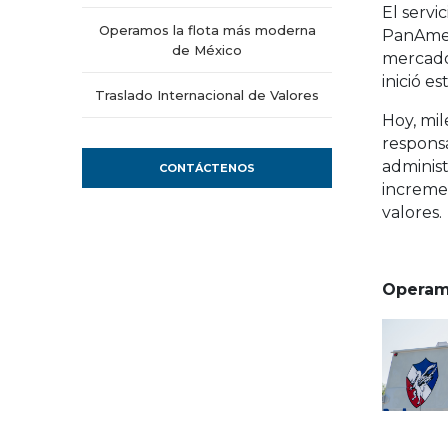
El servi
Operamos la flota más moderna
PanAmer
de México
mercado
inició es
Traslado Internacional de Valores
Hoy, mil
respons
administ
CONTÁCTENOS
increme
valores.
Operam