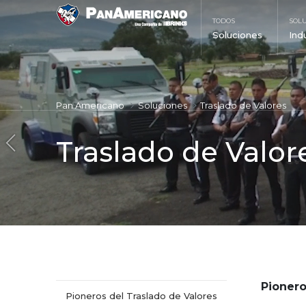
Saltar al contenido principal
TODOS
SOL
Soluciones
Ind
Pan Americano
Soluciones
Traslado de Valores
Traslado de Valor
Pionero
Pioneros del Traslado de Valores