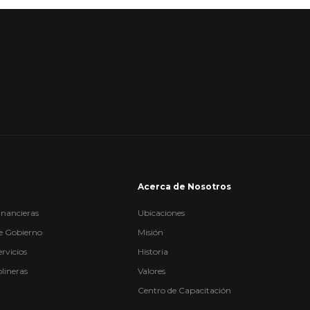
Acerca de Nosotros
Financieras
Ubicaciones
de Gobierno
Misión
rvicios
Historia
lineras
Valores
Centro de Capacitación