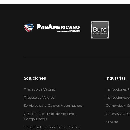
Soluciones
Industrias
Traslado de Valores
Instituciones 
Proceso de Valores
Instituciones 
Servicios para Cajeros Automáticos
Comercios y Se
Gestión Inteligente de Efectivo -
Gaseras y Gaso
CompuSafe®
Minería
Traslados Internacionales - Global