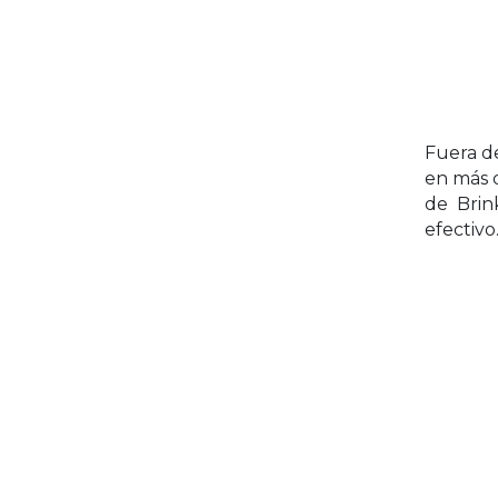
Fuera d
en más d
de Brink
efectivo